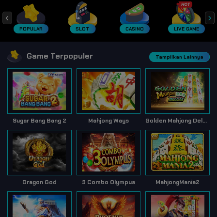
POPULAR
SLOT
CASINO
LIVE GAME
Game Terpopuler
Tampilkan Lainnya
Sugar Bang Bang 2
Mahjong Ways
Golden Mahjong Deluxe
Dragon God
3 Combo Olympus
MahjongMania2