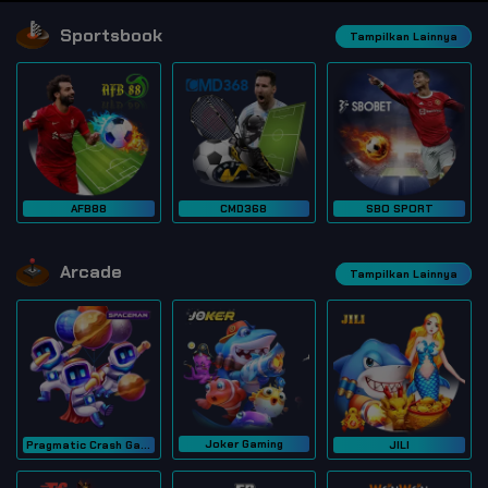
Sportsbook
Tampilkan Lainnya
AFB88
CMD368
SBO SPORT
Arcade
Tampilkan Lainnya
Joker Gaming
Pragmatic Crash Game
JILI